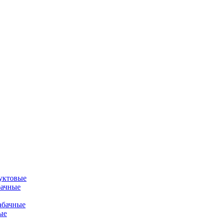
уктовые
бачные
абачные
ые