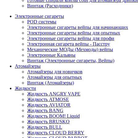
Готовые спирали койлы coils для атомайзера дрипки
Винтаж (Расходники)
Электронные сигареты
POD системы
Электронные сигареты вейпы для начинающих
Электронные сигареты вейпы для опытных
Электронные сигареты вейпы для профи
Электронная сигарета вейпы - Пасстру
Механические МОДы (Мехмоды) вейпы
Электронные Кальяны
Винтаж (Электронные сигареты, Вейпы)
Атомайзеры
Атомайзеры для новичков
Атомайзеры для опытных
Винтаж (Атомайзеры)
Жидкости
Жидкость ANGRY VAPE
Жидкость ATMOSE
Жидкость AVIATOR
Жидкость BANG
Жидкость BOOM! Liquid
Жидкость BRUSKO
Жидкость BULL
Жидкость CLOUD BERRY