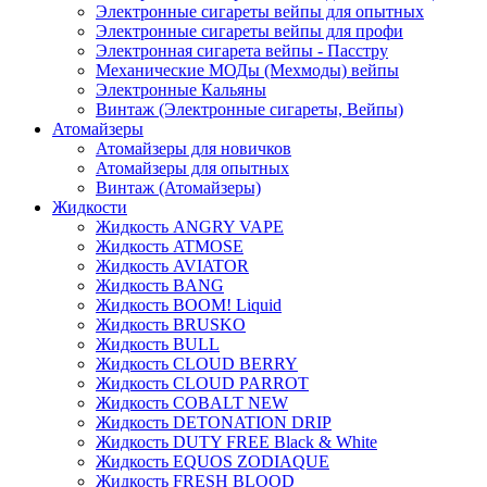
Электронные сигареты вейпы для опытных
Электронные сигареты вейпы для профи
Электронная сигарета вейпы - Пасстру
Механические МОДы (Мехмоды) вейпы
Электронные Кальяны
Винтаж (Электронные сигареты, Вейпы)
Атомайзеры
Атомайзеры для новичков
Атомайзеры для опытных
Винтаж (Атомайзеры)
Жидкости
Жидкость ANGRY VAPE
Жидкость ATMOSE
Жидкость AVIATOR
Жидкость BANG
Жидкость BOOM! Liquid
Жидкость BRUSKO
Жидкость BULL
Жидкость CLOUD BERRY
Жидкость CLOUD PARROT
Жидкость COBALT NEW
Жидкость DETONATION DRIP
Жидкость DUTY FREE Black & White
Жидкость EQUOS ZODIAQUE
Жидкость FRESH BLOOD