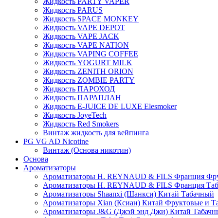
Жидкость PARTY VAPER
Жидкость PARUS
Жидкость SPACE MONKEY
Жидкость VAPE DEPOT
Жидкость VAPE JACK
Жидкость VAPE NATION
Жидкость VAPING COFFEE
Жидкость YOGURT MILK
Жидкость ZENITH ORION
Жидкость ZOMBIE PARTY
Жидкость ПАРОХОД
Жидкость ПАРАПЛАН
Жидкость E-JUIСE DE LUXE Elesmoker
Жидкость JoyeTech
Жидкость Red Smokers
Винтаж жидкость для вейпинга
PG VG AD Nicotine
Винтаж (Основа никотин)
Основа
Ароматизаторы
Ароматизаторы H. REYNAUD & FILS Франция Фр
Ароматизаторы H. REYNAUD & FILS Франция Та
Ароматизаторы Shaanxi (Шанкси) Китай Табачный
Ароматизаторы Xian (Ксиан) Китай Фруктовые и Т
Ароматизаторы J&G (Джэй энд Джи) Китай Табачн