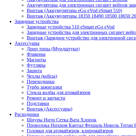
Аккумуляторы для электронных сигарет вейпов з
Винтаж (Аккумуляторы eGo eVod eSmart 510)
Винтаж (Аккумуляторы 18350 18490 18500 18650 26
Зарядные устройства
Зарядные устройства 510 eSmart eGo eVod
Зарядные устройства для электронных сигарет вейп
Винтаж (Зарядное устройство для электронной сига
Аксессуары
Дрип типы (Мундштуки)
Флаконы
Магниты
Футляры
Защита
Чехлы (кейсы)
Переходники
Турбо зажигалки
Стекла колбы для атомайзеров
Ремонт и запчасти
Подставки
Винтаж (Аксессуары)
Расходники
Шнуры Нити Сетка Вата Хлопок
Проволока Нихром Кантал Фехраль Никель Титан 
Головки для атомайзеров, клиромайзеров