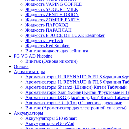
Жидкость VAPING COFFEE
Жидкость YOGURT MILK
Жидкость ZENITH ORION
Жидкость ZOMBIE PARTY
Жидкость ПАРОХОД
Жидкость ПАРАПЛАН
Жидкость E-JUIСE DE LUXE Elesmoker
Жидкость JoyeTech
Жидкость Red Smokers
Винтаж жидкость для вейпинга
PG VG AD Nicotine
Винтаж (Основа никотин)
Основа
Ароматизаторы
Ароматизаторы H. REYNAUD & FILS Франция Фр
Ароматизаторы H. REYNAUD & FILS Франция Та
Ароматизаторы Shaanxi (Шанкси) Китай Табачный
Ароматизаторы Xian (Ксиан) Китай Фруктовые и Т
Ароматизаторы J&G (Джэй энд Джи) Китай Табачн
Ароматизаторы eTol (еТол) Словения фруктовые
Винтаж (Ароматизатор для электронной сигареты)
Аккумуляторы
Аккумуляторы 510 eSmart
Аккумуляторы eGo eVod
Аккумуляторы для электронных сигарет вейпов