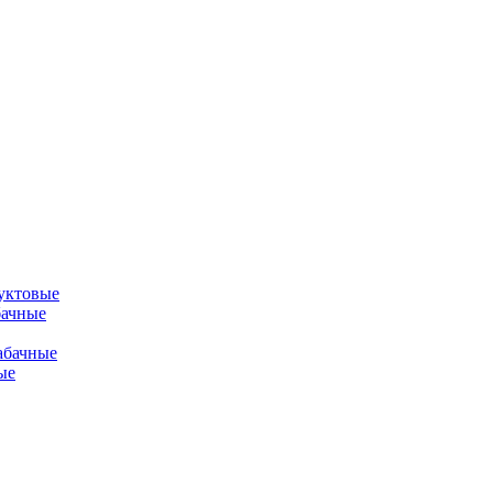
уктовые
бачные
абачные
ые