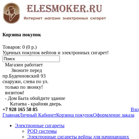
Корзина покупок
Товаров: 0 (0 р.)
Удачных покупок вейпов и электронных сигарет!
Магазин работает
Звоните перед
пр.Буденновский 93
снаружи, слева по ул.
только по звонку!
визитом!
- Дом Быта обойдите здание
Катаева - крайняя дверь.
+7 928 165 58 85
Вхо
Главная
Личный Кабинет
Корзина покупок
Оформление заказа
Электронные сигареты
POD системы
Электронные сигареты вейпы для начинающих