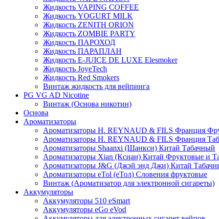
Жидкость VAPING COFFEE
Жидкость YOGURT MILK
Жидкость ZENITH ORION
Жидкость ZOMBIE PARTY
Жидкость ПАРОХОД
Жидкость ПАРАПЛАН
Жидкость E-JUIСE DE LUXE Elesmoker
Жидкость JoyeTech
Жидкость Red Smokers
Винтаж жидкость для вейпинга
PG VG AD Nicotine
Винтаж (Основа никотин)
Основа
Ароматизаторы
Ароматизаторы H. REYNAUD & FILS Франция Фр
Ароматизаторы H. REYNAUD & FILS Франция Та
Ароматизаторы Shaanxi (Шанкси) Китай Табачный
Ароматизаторы Xian (Ксиан) Китай Фруктовые и Т
Ароматизаторы J&G (Джэй энд Джи) Китай Табачн
Ароматизаторы eTol (еТол) Словения фруктовые
Винтаж (Ароматизатор для электронной сигареты)
Аккумуляторы
Аккумуляторы 510 eSmart
Аккумуляторы eGo eVod
Аккумуляторы для электронных сигарет вейпов