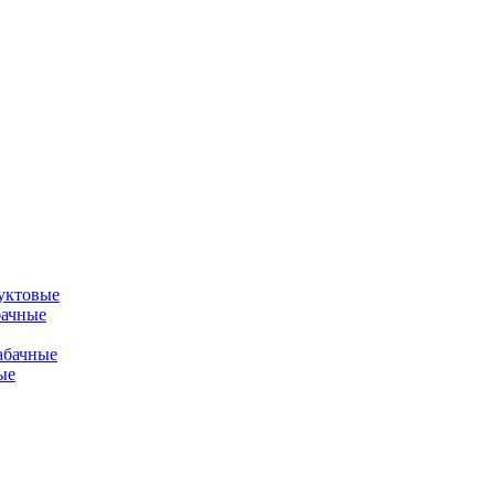
уктовые
бачные
абачные
ые