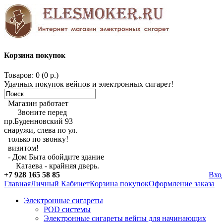
Корзина покупок
Товаров: 0 (0 р.)
Удачных покупок вейпов и электронных сигарет!
Магазин работает
Звоните перед
пр.Буденновский 93
снаружи, слева по ул.
только по звонку!
визитом!
- Дом Быта обойдите здание
Катаева - крайняя дверь.
+7 928 165 58 85
Вхо
Главная
Личный Кабинет
Корзина покупок
Оформление заказа
Электронные сигареты
POD системы
Электронные сигареты вейпы для начинающих