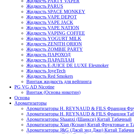
Жидкость PARTY VAPER
Жидкость PARUS
Жидкость SPACE MONKEY
Жидкость VAPE DEPOT
Жидкость VAPE JACK
Жидкость VAPE NATION
Жидкость VAPING COFFEE
Жидкость YOGURT MILK
Жидкость ZENITH ORION
Жидкость ZOMBIE PARTY
Жидкость ПАРОХОД
Жидкость ПАРАПЛАН
Жидкость E-JUIСE DE LUXE Elesmoker
Жидкость JoyeTech
Жидкость Red Smokers
Винтаж жидкость для вейпинга
PG VG AD Nicotine
Винтаж (Основа никотин)
Основа
Ароматизаторы
Ароматизаторы H. REYNAUD & FILS Франция Фр
Ароматизаторы H. REYNAUD & FILS Франция Та
Ароматизаторы Shaanxi (Шанкси) Китай Табачный
Ароматизаторы Xian (Ксиан) Китай Фруктовые и Т
Ароматизаторы J&G (Джэй энд Джи) Китай Табачн