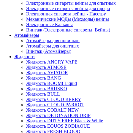
Электронные сигареты вейпы для опытных
Электронные сигареты вейпы для профи
Электронная сигарета вейпы - Пасстру
Механические МОДы (Мехмоды) вейпы
Электронные Кальяны
Винтаж (Электронные сигареты, Вейпы)
Атомайзеры
Атомайзеры для новичков
Атомайзеры для опытных
Винтаж (Атомайзеры)
Жидкости
Жидкость ANGRY VAPE
Жидкость ATMOSE
Жидкость AVIATOR
Жидкость BANG
Жидкость BOOM! Liquid
Жидкость BRUSKO
Жидкость BULL
Жидкость CLOUD BERRY
Жидкость CLOUD PARROT
Жидкость COBALT NEW
Жидкость DETONATION DRIP
Жидкость DUTY FREE Black & White
Жидкость EQUOS ZODIAQUE
Жидкость FRESH BLOOD