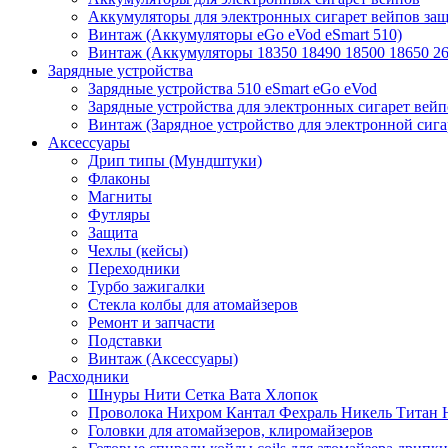
Аккумуляторы для электронных сигарет вейпов з
Винтаж (Аккумуляторы eGo eVod eSmart 510)
Винтаж (Аккумуляторы 18350 18490 18500 18650 26
Зарядные устройства
Зарядные устройства 510 eSmart eGo eVod
Зарядные устройства для электронных сигарет вейп
Винтаж (Зарядное устройство для электронной сига
Аксессуары
Дрип типы (Мундштуки)
Флаконы
Магниты
Футляры
Защита
Чехлы (кейсы)
Переходники
Турбо зажигалки
Стекла колбы для атомайзеров
Ремонт и запчасти
Подставки
Винтаж (Аксессуары)
Расходники
Шнуры Нити Сетка Вата Хлопок
Проволока Нихром Кантал Фехраль Никель Титан 
Головки для атомайзеров, клиромайзеров