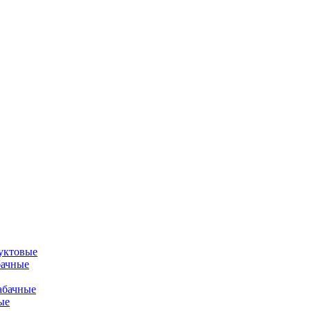
уктовые
бачные
абачные
ые