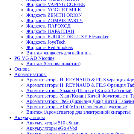
Жидкость VAPING COFFEE
Жидкость YOGURT MILK
Жидкость ZENITH ORION
Жидкость ZOMBIE PARTY
Жидкость ПАРОХОД
Жидкость ПАРАПЛАН
Жидкость E-JUIСE DE LUXE Elesmoker
Жидкость JoyeTech
Жидкость Red Smokers
Винтаж жидкость для вейпинга
PG VG AD Nicotine
Винтаж (Основа никотин)
Основа
Ароматизаторы
Ароматизаторы H. REYNAUD & FILS Франция Фр
Ароматизаторы H. REYNAUD & FILS Франция Та
Ароматизаторы Shaanxi (Шанкси) Китай Табачный
Ароматизаторы Xian (Ксиан) Китай Фруктовые и Т
Ароматизаторы J&G (Джэй энд Джи) Китай Табачн
Ароматизаторы eTol (еТол) Словения фруктовые
Винтаж (Ароматизатор для электронной сигареты)
Аккумуляторы
Аккумуляторы 510 eSmart
Аккумуляторы eGo eVod
Аккумуляторы для электронных сигарет вейпов