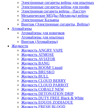
Электронные сигареты вейпы для опытных
Электронные сигареты вейпы для профи
Электронная сигарета вейпы - Пасстру
Механические МОДы (Мехмоды) вейпы
Электронные Кальяны
Винтаж (Электронные сигареты, Вейпы)
Атомайзеры
Атомайзеры для новичков
Атомайзеры для опытных
Винтаж (Атомайзеры)
Жидкости
Жидкость ANGRY VAPE
Жидкость ATMOSE
Жидкость AVIATOR
Жидкость BANG
Жидкость BOOM! Liquid
Жидкость BRUSKO
Жидкость BULL
Жидкость CLOUD BERRY
Жидкость CLOUD PARROT
Жидкость COBALT NEW
Жидкость DETONATION DRIP
Жидкость DUTY FREE Black & White
Жидкость EQUOS ZODIAQUE
Жидкость FRESH BLOOD