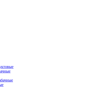
уктовые
бачные
абачные
ые