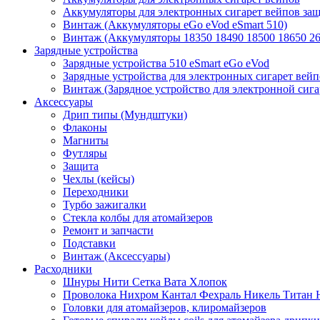
Аккумуляторы для электронных сигарет вейпов з
Винтаж (Аккумуляторы eGo eVod eSmart 510)
Винтаж (Аккумуляторы 18350 18490 18500 18650 26
Зарядные устройства
Зарядные устройства 510 eSmart eGo eVod
Зарядные устройства для электронных сигарет вейп
Винтаж (Зарядное устройство для электронной сига
Аксессуары
Дрип типы (Мундштуки)
Флаконы
Магниты
Футляры
Защита
Чехлы (кейсы)
Переходники
Турбо зажигалки
Стекла колбы для атомайзеров
Ремонт и запчасти
Подставки
Винтаж (Аксессуары)
Расходники
Шнуры Нити Сетка Вата Хлопок
Проволока Нихром Кантал Фехраль Никель Титан 
Головки для атомайзеров, клиромайзеров