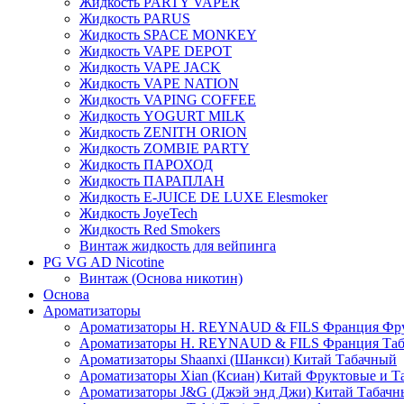
Жидкость PARTY VAPER
Жидкость PARUS
Жидкость SPACE MONKEY
Жидкость VAPE DEPOT
Жидкость VAPE JACK
Жидкость VAPE NATION
Жидкость VAPING COFFEE
Жидкость YOGURT MILK
Жидкость ZENITH ORION
Жидкость ZOMBIE PARTY
Жидкость ПАРОХОД
Жидкость ПАРАПЛАН
Жидкость E-JUIСE DE LUXE Elesmoker
Жидкость JoyeTech
Жидкость Red Smokers
Винтаж жидкость для вейпинга
PG VG AD Nicotine
Винтаж (Основа никотин)
Основа
Ароматизаторы
Ароматизаторы H. REYNAUD & FILS Франция Фр
Ароматизаторы H. REYNAUD & FILS Франция Та
Ароматизаторы Shaanxi (Шанкси) Китай Табачный
Ароматизаторы Xian (Ксиан) Китай Фруктовые и Т
Ароматизаторы J&G (Джэй энд Джи) Китай Табачн