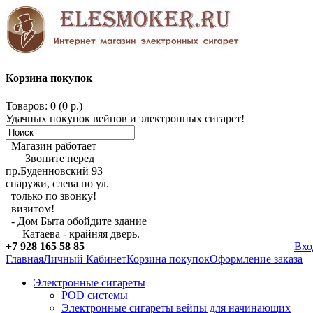
Корзина покупок
Товаров: 0 (0 р.)
Удачных покупок вейпов и электронных сигарет!
Магазин работает
Звоните перед
пр.Буденновский 93
снаружи, слева по ул.
только по звонку!
визитом!
- Дом Быта обойдите здание
Катаева - крайняя дверь.
+7 928 165 58 85
Вхо
Главная
Личный Кабинет
Корзина покупок
Оформление заказа
Электронные сигареты
POD системы
Электронные сигареты вейпы для начинающих