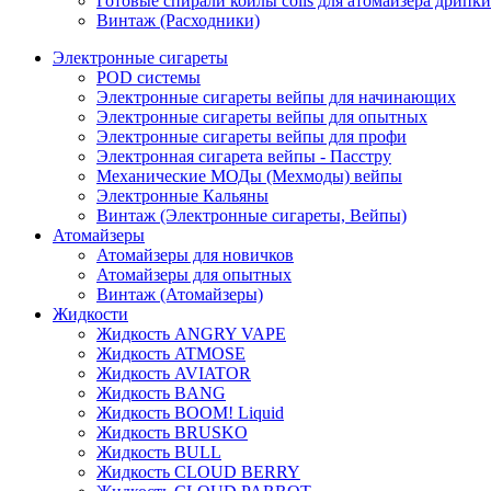
Готовые спирали койлы coils для атомайзера дрипки
Винтаж (Расходники)
Электронные сигареты
POD системы
Электронные сигареты вейпы для начинающих
Электронные сигареты вейпы для опытных
Электронные сигареты вейпы для профи
Электронная сигарета вейпы - Пасстру
Механические МОДы (Мехмоды) вейпы
Электронные Кальяны
Винтаж (Электронные сигареты, Вейпы)
Атомайзеры
Атомайзеры для новичков
Атомайзеры для опытных
Винтаж (Атомайзеры)
Жидкости
Жидкость ANGRY VAPE
Жидкость ATMOSE
Жидкость AVIATOR
Жидкость BANG
Жидкость BOOM! Liquid
Жидкость BRUSKO
Жидкость BULL
Жидкость CLOUD BERRY