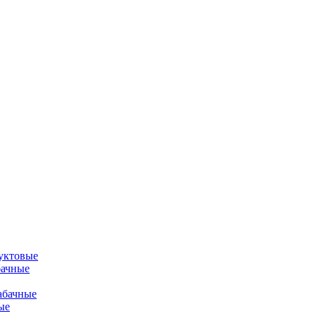
уктовые
бачные
абачные
ые