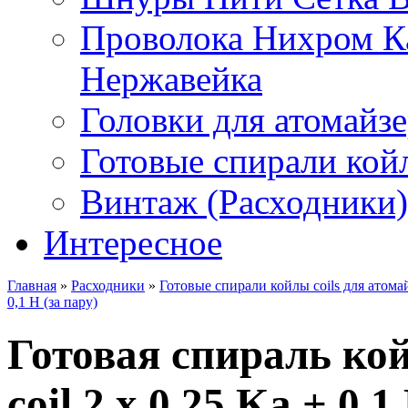
Проволока Нихром К
Нержавейка
Головки для атомайз
Готовые спирали койл
Винтаж (Расходники)
Интересное
Главная
»
Расходники
»
Готовые спирали койлы coils для атома
0,1 H (за пару)
Готовая спираль кой
coil 2 x 0,25 Ka + 0,1