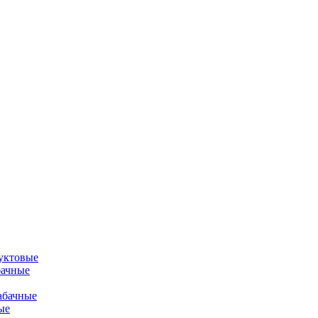
уктовые
бачные
абачные
ые