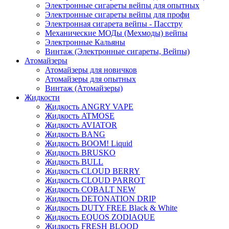
Электронные сигареты вейпы для опытных
Электронные сигареты вейпы для профи
Электронная сигарета вейпы - Пасстру
Механические МОДы (Мехмоды) вейпы
Электронные Кальяны
Винтаж (Электронные сигареты, Вейпы)
Атомайзеры
Атомайзеры для новичков
Атомайзеры для опытных
Винтаж (Атомайзеры)
Жидкости
Жидкость ANGRY VAPE
Жидкость ATMOSE
Жидкость AVIATOR
Жидкость BANG
Жидкость BOOM! Liquid
Жидкость BRUSKO
Жидкость BULL
Жидкость CLOUD BERRY
Жидкость CLOUD PARROT
Жидкость COBALT NEW
Жидкость DETONATION DRIP
Жидкость DUTY FREE Black & White
Жидкость EQUOS ZODIAQUE
Жидкость FRESH BLOOD