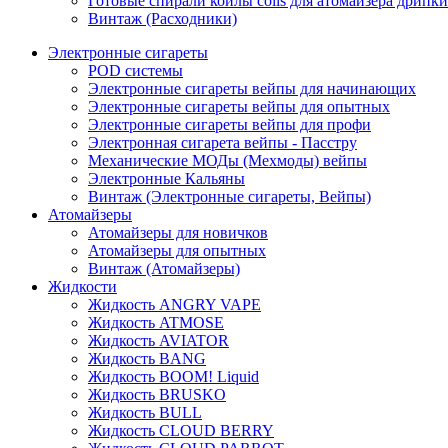
Готовые спирали койлы coils для атомайзера дрипки
Винтаж (Расходники)
Электронные сигареты
POD системы
Электронные сигареты вейпы для начинающих
Электронные сигареты вейпы для опытных
Электронные сигареты вейпы для профи
Электронная сигарета вейпы - Пасстру
Механические МОДы (Мехмоды) вейпы
Электронные Кальяны
Винтаж (Электронные сигареты, Вейпы)
Атомайзеры
Атомайзеры для новичков
Атомайзеры для опытных
Винтаж (Атомайзеры)
Жидкости
Жидкость ANGRY VAPE
Жидкость ATMOSE
Жидкость AVIATOR
Жидкость BANG
Жидкость BOOM! Liquid
Жидкость BRUSKO
Жидкость BULL
Жидкость CLOUD BERRY