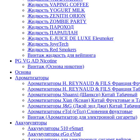
Жидкость VAPING COFFEE
Жидкость YOGURT MILK
Жидкость ZENITH ORION
Жидкость ZOMBIE PARTY
Жидкость ПАРОХОД
Жидкость ПАРАПЛАН
Жидкость E-JUIСE DE LUXE Elesmoker
Жидкость JoyeTech
Жидкость Red Smokers
Винтаж жидкость для вейпинга
PG VG AD Nicotine
Винтаж (Основа никотин)
Основа
Ароматизаторы
Ароматизаторы H. REYNAUD & FILS Франция Фр
Ароматизаторы H. REYNAUD & FILS Франция Та
Ароматизаторы Shaanxi (Шанкси) Китай Табачный
Ароматизаторы Xian (Ксиан) Китай Фруктовые и Т
Ароматизаторы J&G (Джэй энд Джи) Китай Табачн
Ароматизаторы eTol (еТол) Словения фруктовые
Винтаж (Ароматизатор для электронной сигареты)
Аккумуляторы
Аккумуляторы 510 eSmart
Аккумуляторы eGo eVod
Аккумуляторы для электронных сигарет вейпов