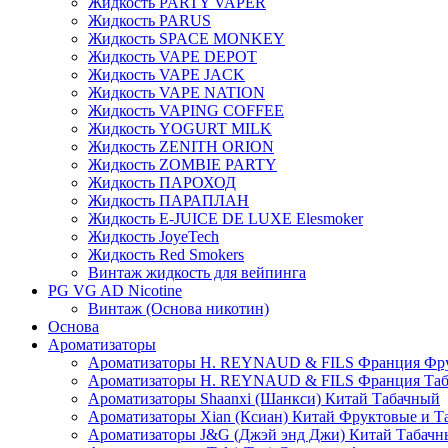
Жидкость PARTY VAPER
Жидкость PARUS
Жидкость SPACE MONKEY
Жидкость VAPE DEPOT
Жидкость VAPE JACK
Жидкость VAPE NATION
Жидкость VAPING COFFEE
Жидкость YOGURT MILK
Жидкость ZENITH ORION
Жидкость ZOMBIE PARTY
Жидкость ПАРОХОД
Жидкость ПАРАПЛАН
Жидкость E-JUIСE DE LUXE Elesmoker
Жидкость JoyeTech
Жидкость Red Smokers
Винтаж жидкость для вейпинга
PG VG AD Nicotine
Винтаж (Основа никотин)
Основа
Ароматизаторы
Ароматизаторы H. REYNAUD & FILS Франция Фр
Ароматизаторы H. REYNAUD & FILS Франция Та
Ароматизаторы Shaanxi (Шанкси) Китай Табачный
Ароматизаторы Xian (Ксиан) Китай Фруктовые и Т
Ароматизаторы J&G (Джэй энд Джи) Китай Табачн