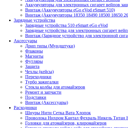
Аккумуляторы для электронных сигарет вейпов з
Винтаж (Аккумуляторы eGo eVod eSmart 510)
Винтаж (Аккумуляторы 18350 18490 18500 18650 26
Зарядные устройства
Зарядные устройства 510 eSmart eGo eVod
Зарядные устройства для электронных сигарет вейп
Винтаж (Зарядное устройство для электронной сига
Аксессуары
Дрип типы (Мундштуки)
Флаконы
Магниты
Футляры
Защита
Чехлы (кейсы)
Переходники
Турбо зажигалки
Стекла колбы для атомайзеров
Ремонт и запчасти
Подставки
Винтаж (Аксессуары)
Расходники
Шнуры Нити Сетка Вата Хлопок
Проволока Нихром Кантал Фехраль Никель Титан 
Головки для атомайзеров, клиромайзеров