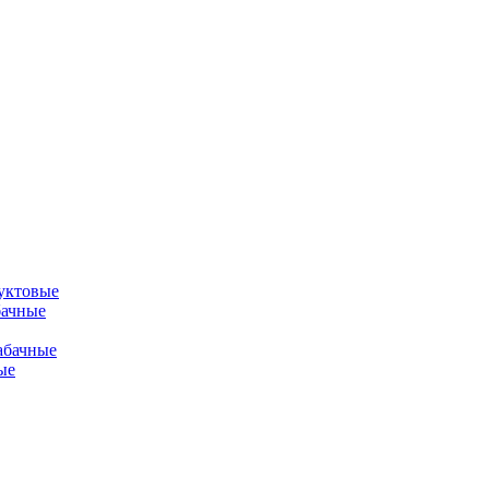
уктовые
бачные
абачные
ые