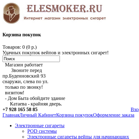
Корзина покупок
Товаров: 0 (0 р.)
Удачных покупок вейпов и электронных сигарет!
Магазин работает
Звоните перед
пр.Буденновский 93
снаружи, слева по ул.
только по звонку!
визитом!
- Дом Быта обойдите здание
Катаева - крайняя дверь.
+7 928 165 58 85
Вхо
Главная
Личный Кабинет
Корзина покупок
Оформление заказа
Электронные сигареты
POD системы
Электронные сигареты вейпы для начинающих