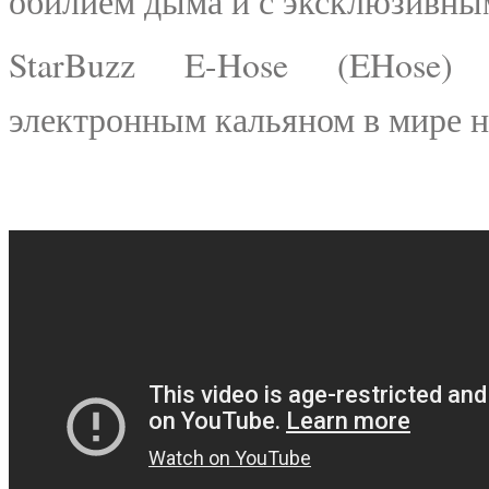
обилием дыма и с эксклюзивны
StarBuzz E-Hose (EHose
электронным кальяном в мире 