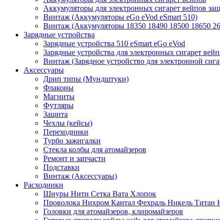
Аккумуляторы для электронных сигарет вейпов з
Винтаж (Аккумуляторы eGo eVod eSmart 510)
Винтаж (Аккумуляторы 18350 18490 18500 18650 26
Зарядные устройства
Зарядные устройства 510 eSmart eGo eVod
Зарядные устройства для электронных сигарет вейп
Винтаж (Зарядное устройство для электронной сига
Аксессуары
Дрип типы (Мундштуки)
Флаконы
Магниты
Футляры
Защита
Чехлы (кейсы)
Переходники
Турбо зажигалки
Стекла колбы для атомайзеров
Ремонт и запчасти
Подставки
Винтаж (Аксессуары)
Расходники
Шнуры Нити Сетка Вата Хлопок
Проволока Нихром Кантал Фехраль Никель Титан 
Головки для атомайзеров, клиромайзеров