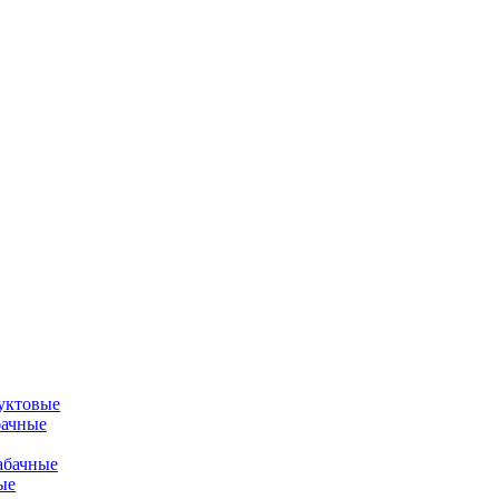
уктовые
бачные
абачные
ые