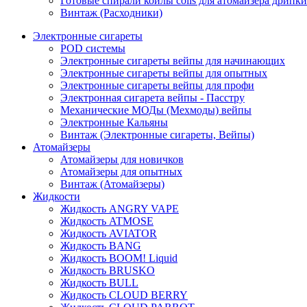
Готовые спирали койлы coils для атомайзера дрипки
Винтаж (Расходники)
Электронные сигареты
POD системы
Электронные сигареты вейпы для начинающих
Электронные сигареты вейпы для опытных
Электронные сигареты вейпы для профи
Электронная сигарета вейпы - Пасстру
Механические МОДы (Мехмоды) вейпы
Электронные Кальяны
Винтаж (Электронные сигареты, Вейпы)
Атомайзеры
Атомайзеры для новичков
Атомайзеры для опытных
Винтаж (Атомайзеры)
Жидкости
Жидкость ANGRY VAPE
Жидкость ATMOSE
Жидкость AVIATOR
Жидкость BANG
Жидкость BOOM! Liquid
Жидкость BRUSKO
Жидкость BULL
Жидкость CLOUD BERRY