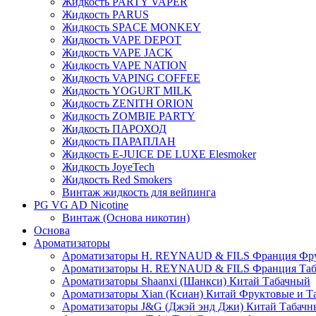
Жидкость PARTY VAPER
Жидкость PARUS
Жидкость SPACE MONKEY
Жидкость VAPE DEPOT
Жидкость VAPE JACK
Жидкость VAPE NATION
Жидкость VAPING COFFEE
Жидкость YOGURT MILK
Жидкость ZENITH ORION
Жидкость ZOMBIE PARTY
Жидкость ПАРОХОД
Жидкость ПАРАПЛАН
Жидкость E-JUIСE DE LUXE Elesmoker
Жидкость JoyeTech
Жидкость Red Smokers
Винтаж жидкость для вейпинга
PG VG AD Nicotine
Винтаж (Основа никотин)
Основа
Ароматизаторы
Ароматизаторы H. REYNAUD & FILS Франция Фр
Ароматизаторы H. REYNAUD & FILS Франция Та
Ароматизаторы Shaanxi (Шанкси) Китай Табачный
Ароматизаторы Xian (Ксиан) Китай Фруктовые и Т
Ароматизаторы J&G (Джэй энд Джи) Китай Табачн