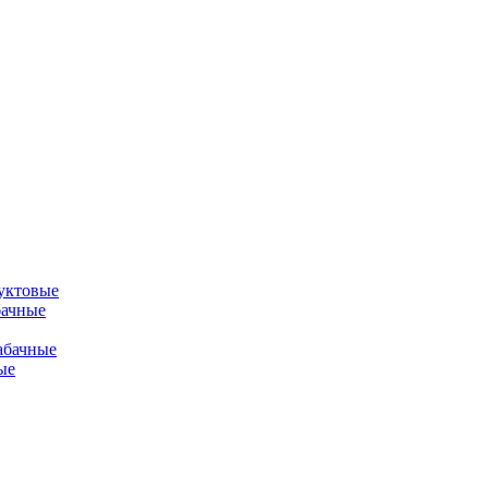
уктовые
бачные
абачные
ые