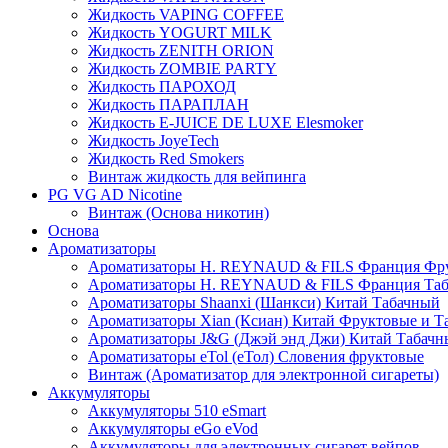
Жидкость VAPING COFFEE
Жидкость YOGURT MILK
Жидкость ZENITH ORION
Жидкость ZOMBIE PARTY
Жидкость ПАРОХОД
Жидкость ПАРАПЛАН
Жидкость E-JUIСE DE LUXE Elesmoker
Жидкость JoyeTech
Жидкость Red Smokers
Винтаж жидкость для вейпинга
PG VG AD Nicotine
Винтаж (Основа никотин)
Основа
Ароматизаторы
Ароматизаторы H. REYNAUD & FILS Франция Фр
Ароматизаторы H. REYNAUD & FILS Франция Та
Ароматизаторы Shaanxi (Шанкси) Китай Табачный
Ароматизаторы Xian (Ксиан) Китай Фруктовые и Т
Ароматизаторы J&G (Джэй энд Джи) Китай Табачн
Ароматизаторы eTol (еТол) Словения фруктовые
Винтаж (Ароматизатор для электронной сигареты)
Аккумуляторы
Аккумуляторы 510 eSmart
Аккумуляторы eGo eVod
Аккумуляторы для электронных сигарет вейпов