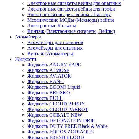
Электронные сигареты вейпы для опытных
Электронные сигареты вейпы для профи
Электронная сигарета вейпы - Пасстру
Механические МОДы (Мехмоды) вейпы
Электронные Кальяны
Винтаж (Электронные сигареты, Вейпы)
Атомайзеры
Атомайзеры для новичков
Атомайзеры для опытных
Винтаж (Атомайзеры)
Жидкости
Жидкость ANGRY VAPE
Жидкость ATMOSE
Жидкость AVIATOR
Жидкость BANG
Жидкость BOOM! Liquid
Жидкость BRUSKO
Жидкость BULL
Жидкость CLOUD BERRY
Жидкость CLOUD PARROT
Жидкость COBALT NEW
Жидкость DETONATION DRIP
Жидкость DUTY FREE Black & White
Жидкость EQUOS ZODIAQUE
Жидкость FRESH BLOOD