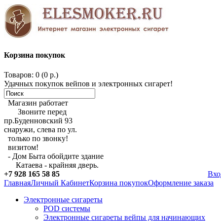
Корзина покупок
Товаров: 0 (0 р.)
Удачных покупок вейпов и электронных сигарет!
Магазин работает
Звоните перед
пр.Буденновский 93
снаружи, слева по ул.
только по звонку!
визитом!
- Дом Быта обойдите здание
Катаева - крайняя дверь.
+7 928 165 58 85
Вхо
Главная
Личный Кабинет
Корзина покупок
Оформление заказа
Электронные сигареты
POD системы
Электронные сигареты вейпы для начинающих