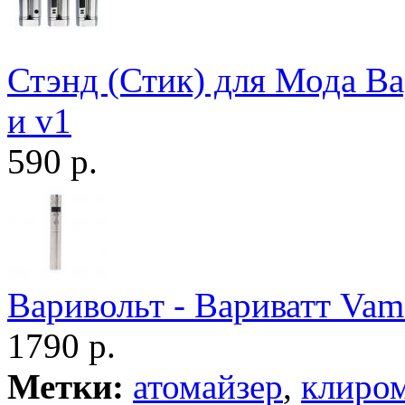
Стэнд (Стик) для Мода Вар
и v1
590 р.
Варивольт - Вариватт Va
1790 р.
Метки:
атомайзер
,
клиро